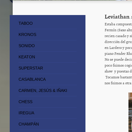
Leviathan
.
Estaba compuesta 
TABOO
Fermín (Saxo alto
KRONOS
recien casado y s
dirección del gr
SONIDO
en Lardero y poc
piano Fender Rh
KEATON
No se puede decir
poco fuimos cogi
SUPERSTAR
show y puestas d
Tocamos bastante
CASABLANCA
nos fuimos a otra
CARMEN, JESÚS & IÑAKI
CHESS
IREGUA
CHAMPÁN