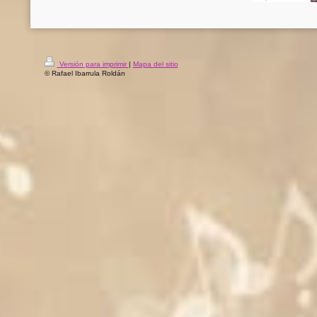
Versión para imprimir
|
Mapa del sitio
© Rafael Ibarrula Roldán