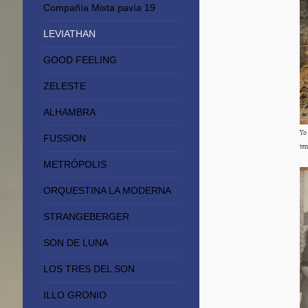
Compañía Mixta pavía 19
LEVIATHAN
GOOD FEELING
ZELESTE
ALHAMBRA
Yo 
FUSSION
te
METRÓPOLIS
ORQUESTINA LA MODERNA
STRANGEBERGER
SON DE LUNA
LOS TRES DEL SON
ILLO GRONIO