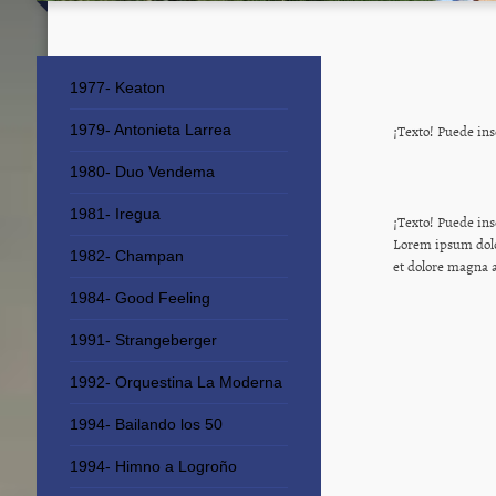
1977- Keaton
¡Texto! Puede ins
1979- Antonieta Larrea
1980- Duo Vendema
1981- Iregua
¡Texto! Puede ins
Lorem ipsum dolo
1982- Champan
et dolore magna 
1984- Good Feeling
1991- Strangeberger
1992- Orquestina La Moderna
1994- Bailando los 50
1994- Himno a Logroño