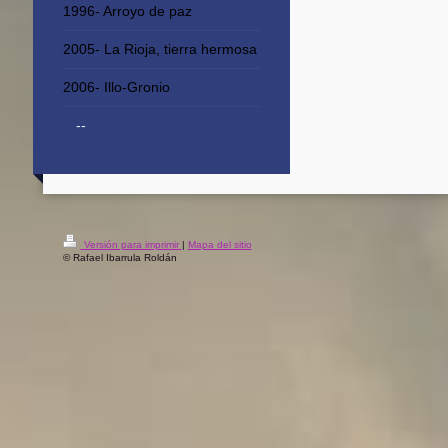
1996- Arroyo de paz
2005- La Rioja, tierra hermosa
2006- Illo-Gronio
--
Versión para imprimir
|
Mapa del sitio
© Rafael Ibarrula Roldán