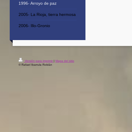
1996- Arroyo de paz
2005- La Rioja, tierra hermosa
2006- Illo-Gronio
Versión para imprimir
|
Mapa del sitio
© Rafael Ibarrula Roldán