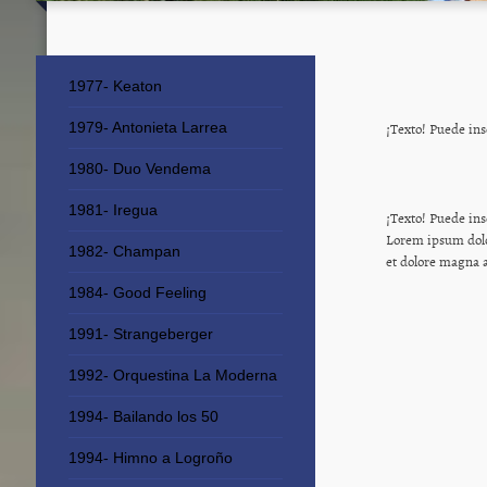
1977- Keaton
¡Texto! Puede ins
1979- Antonieta Larrea
1980- Duo Vendema
1981- Iregua
¡Texto! Puede ins
Lorem ipsum dolo
1982- Champan
et dolore magna 
1984- Good Feeling
1991- Strangeberger
1992- Orquestina La Moderna
1994- Bailando los 50
1994- Himno a Logroño