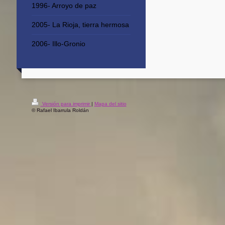
1996- Arroyo de paz
2005- La Rioja, tierra hermosa
2006- Illo-Gronio
Versión para imprimir
|
Mapa del sitio
© Rafael Ibarrula Roldán