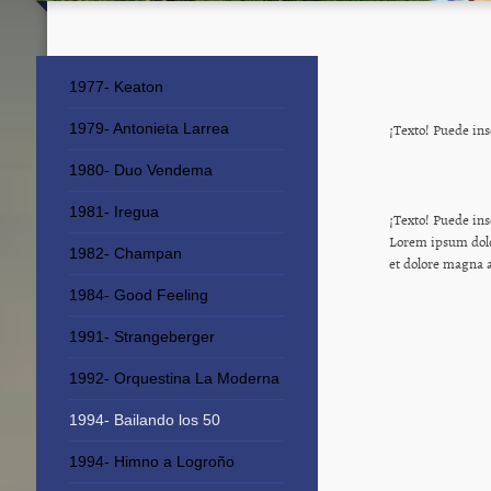
1977- Keaton
¡Texto! Puede ins
1979- Antonieta Larrea
1980- Duo Vendema
1981- Iregua
¡Texto! Puede ins
Lorem ipsum dolo
1982- Champan
et dolore magna 
1984- Good Feeling
1991- Strangeberger
1992- Orquestina La Moderna
1994- Bailando los 50
1994- Himno a Logroño