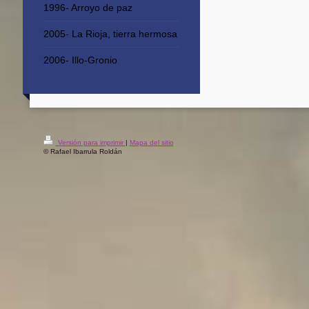
1996- Arroyo de paz
2005- La Rioja, tierra hermosa
2006- Illo-Gronio
Versión para imprimir
|
Mapa del sitio
© Rafael Ibarrula Roldán