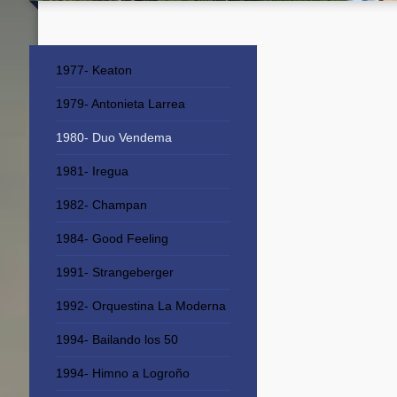
1977- Keaton
1979- Antonieta Larrea
1980- Duo Vendema
1981- Iregua
1982- Champan
1984- Good Feeling
1991- Strangeberger
1992- Orquestina La Moderna
1994- Bailando los 50
1994- Himno a Logroño